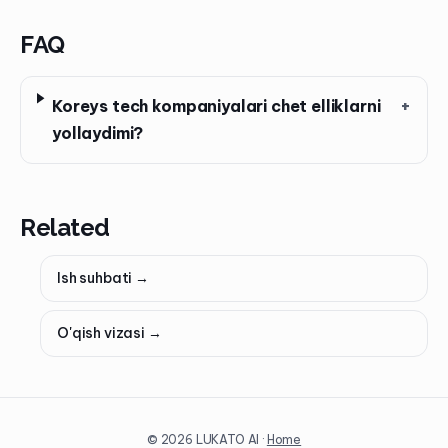
FAQ
Koreys tech kompaniyalari chet elliklarni
+
yollaydimi?
Related
Ish suhbati
→
O'qish vizasi
→
©
2026
LUKATO AI ·
Home