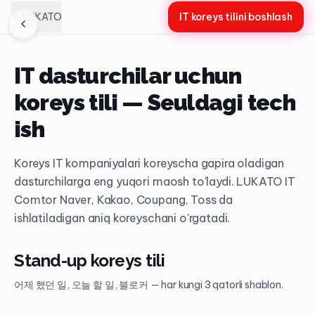
LUKATO
IT koreys tilini boshlash
IT dasturchilar uchun
koreys tili — Seuldagi tech
ish
Koreys IT kompaniyalari koreyscha gapira oladigan
dasturchilarga eng yuqori maosh to'laydi. LUKATO IT
Comtor Naver, Kakao, Coupang, Toss da
ishlatiladigan aniq koreyschani o'rgatadi.
Stand-up koreys tili
어제 했던 일, 오늘 할 일, 블로커 — har kungi 3 qatorli shablon.