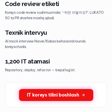
Code review etiketi
Koreys code review xushmuomala: '~하면 어떨까요?'. LUKATO
50 ta PR sharhini mashq qiladi.
Texnik intervyu
AI mock interview Naver/Kakao behavioral rounds
koreyschada.
1,200 IT atamasi
Repository, deploy, refactor — bepul lug'at.
IT koreys tilini boshlash