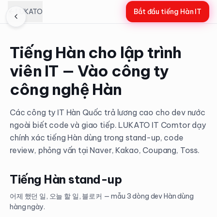
LUKATO
Bắt đầu tiếng Hàn IT
Tiếng Hàn cho lập trình
viên IT — Vào công ty
công nghệ Hàn
Các công ty IT Hàn Quốc trả lương cao cho dev nước
ngoài biết code và giao tiếp. LUKATO IT Comtor dạy
chính xác tiếng Hàn dùng trong stand-up, code
review, phỏng vấn tại Naver, Kakao, Coupang, Toss.
Tiếng Hàn stand-up
어제 했던 일, 오늘 할 일, 블로커 — mẫu 3 dòng dev Hàn dùng
hàng ngày.