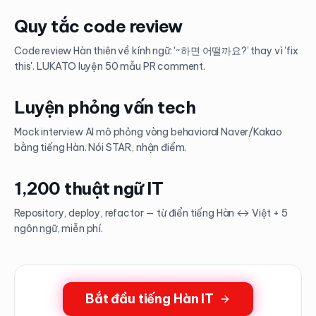
Quy tắc code review
Code review Hàn thiên về kính ngữ: '~하면 어떨까요?' thay vì 'fix
this'. LUKATO luyện 50 mẫu PR comment.
Luyện phỏng vấn tech
Mock interview AI mô phỏng vòng behavioral Naver/Kakao
bằng tiếng Hàn. Nói STAR, nhận điểm.
1,200 thuật ngữ IT
Repository, deploy, refactor — từ điển tiếng Hàn ↔ Việt + 5
ngôn ngữ, miễn phí.
Bắt đầu tiếng Hàn IT