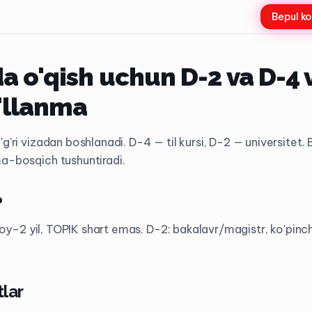
Bepul ko
 o'qish uchun D-2 va D-4 
'llanma
'g'ri vizadan boshlanadi. D-4 — til kursi, D-2 — universitet
ma-bosqich tushuntiradi.
?
, 6 oy–2 yil, TOPIK shart emas. D-2: bakalavr/magistr, ko'pin
tlar