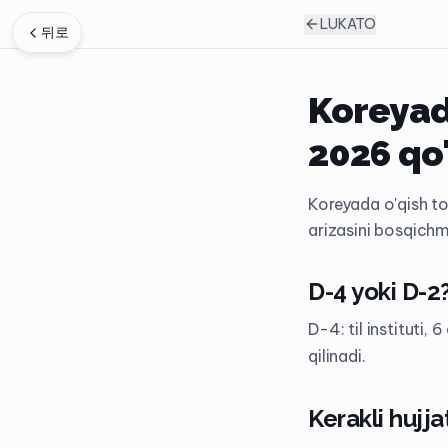
LUKATO
뒤로
Koreyada
2026 qo
Koreyada o'qish to
arizasini bosqich
D-4 yoki D-2
D-4: til instituti
qilinadi.
Kerakli hujja