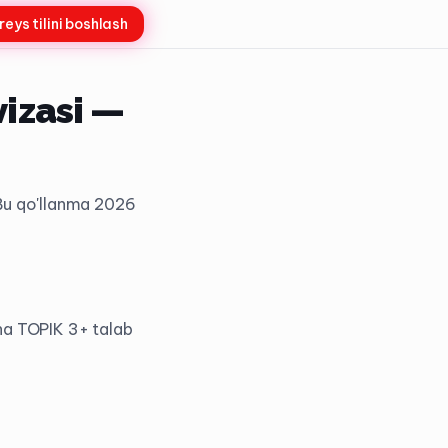
reys tilini boshlash
vizasi —
. Bu qo'llanma 2026
cha TOPIK 3+ talab