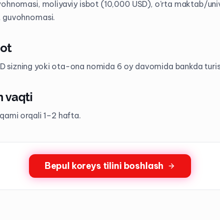
vohnomasi, moliyaviy isbot (10,000 USD), o'rta maktab/univ
t guvohnomasi.
bot
sizning yoki ota-ona nomida 6 oy davomida bankda turish
h vaqti
qami orqali 1–2 hafta.
Bepul koreys tilini boshlash