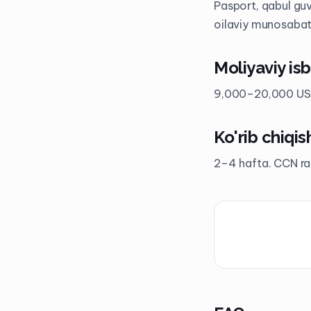
Pasport, qabul gu
oilaviy munosaba
Moliyaviy is
9,000–20,000 USD 
Ko'rib chiqis
2–4 hafta. CCN ra