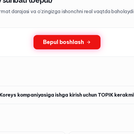
v suhbati (bepul)
mat darajasi va o'zingizga ishonchni real vaqtda baholaydi
Bepul boshlash
Koreys kompaniyasiga ishga kirish uchun TOPIK kerakmi