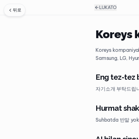
LUKATO
뒤로
Koreys 
Koreys kompaniyala
Samsung, LG, Hyund
Eng tez-tez 
자기소개 부탁드립니다, 지
Hurmat sh
Suhbatda 반말 yok