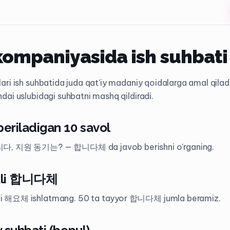
kompaniyasida ish suhbati
ri ish suhbatida juda qat'iy madaniy qoidalarga amal qila
ai uslubidagi suhbatni mashq qildiradi.
beriladigan 10 savol
원 동기는? — 합니다체 da javob berishni o'rganing.
akli 합니다체
i 해요체 ishlatmang. 50 ta tayyor 합니다체 jumla beramiz.