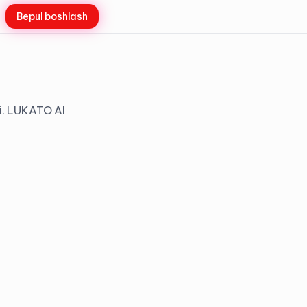
Bepul boshlash
di. LUKATO AI