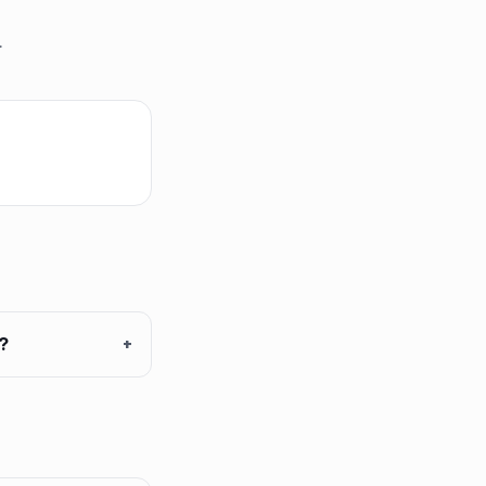
.
?
+