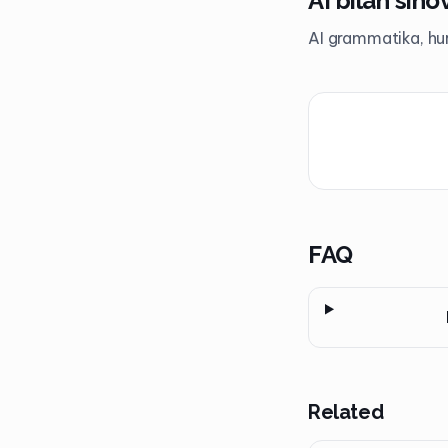
AI bilan sino
AI grammatika, hur
FAQ
Related