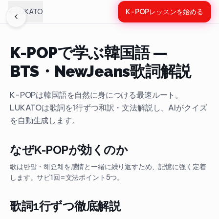
LUKATO
K-POPレッスンを始める
K-POPで学ぶ韓国語 —
BTS・NewJeans歌詞解説
K-POPは韓国語を自然に身につける最速ルート。
LUKATOは歌詞を1行ずつ和訳・文法解説し、AIがクイズ
を自動生成します。
なぜK-POPが効くのか
歌は반말・해요체を感情と一緒に繰り返すため、記憶に強く定着
します。サビ1回=文法ポイント5つ。
歌詞1行ずつ徹底解説