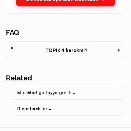
FAQ
TOPIK 4 kerakmi?
+
Related
Ish suhbatiga tayyorgarlik
→
IT dasturchilar
→