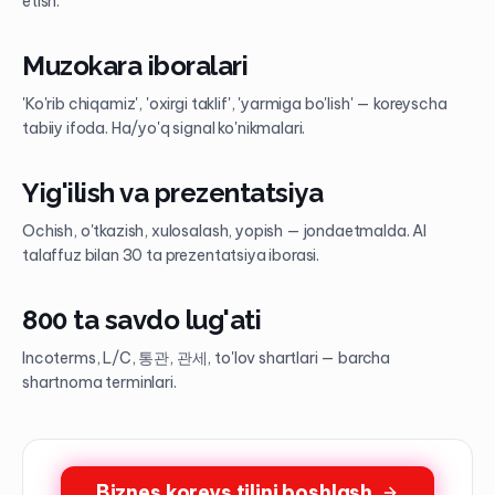
etish.
Muzokara iboralari
'Ko'rib chiqamiz', 'oxirgi taklif', 'yarmiga bo'lish' — koreyscha
tabiiy ifoda. Ha/yo'q signal ko'nikmalari.
Yig'ilish va prezentatsiya
Ochish, o'tkazish, xulosalash, yopish — jondaetmalda. AI
talaffuz bilan 30 ta prezentatsiya iborasi.
800 ta savdo lug'ati
Incoterms, L/C, 통관, 관세, to'lov shartlari — barcha
shartnoma terminlari.
Biznes koreys tilini boshlash