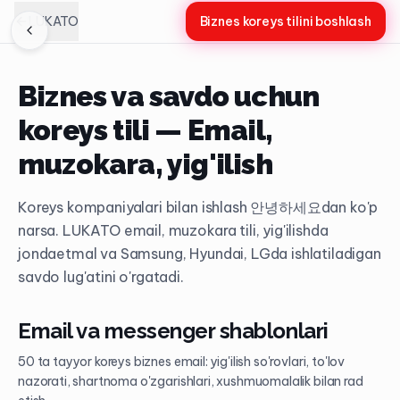
LUKATO
Biznes koreys tilini boshlash
Biznes va savdo uchun
koreys tili — Email,
muzokara, yig'ilish
Koreys kompaniyalari bilan ishlash 안녕하세요dan ko'p
narsa. LUKATO email, muzokara tili, yig'ilishda
jondaetmal va Samsung, Hyundai, LGda ishlatiladigan
savdo lug'atini o'rgatadi.
Email va messenger shablonlari
50 ta tayyor koreys biznes email: yig'ilish so'rovlari, to'lov
nazorati, shartnoma o'zgarishlari, xushmuomalalik bilan rad