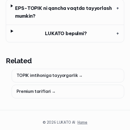
EPS-TOPIK ni qancha vaqtda tayyorlash
+
mumkin?
LUKATO bepulmi?
+
Related
TOPIK imtihoniga tayyorgarlik
→
Premium tariflari
→
©
2026
LUKATO AI ·
Home