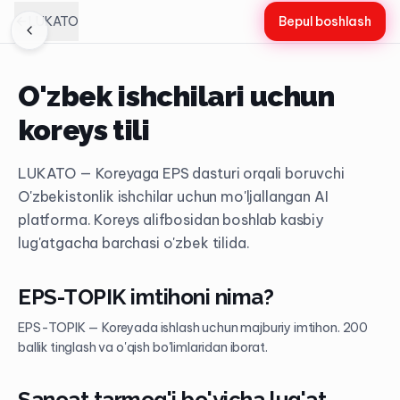
LUKATO
Bepul boshlash
O'zbek ishchilari uchun
koreys tili
LUKATO — Koreyaga EPS dasturi orqali boruvchi
O'zbekistonlik ishchilar uchun mo'ljallangan AI
platforma. Koreys alifbosidan boshlab kasbiy
lug'atgacha barchasi o'zbek tilida.
EPS-TOPIK imtihoni nima?
EPS-TOPIK — Koreyada ishlash uchun majburiy imtihon. 200
ballik tinglash va o'qish bo'limlaridan iborat.
Sanoat tarmog'i bo'yicha lug'at