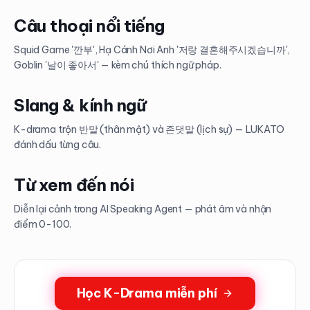
Câu thoại nổi tiếng
Squid Game '깐부', Hạ Cánh Nơi Anh '저랑 결혼해주시겠습니까',
Goblin '날이 좋아서' — kèm chú thích ngữ pháp.
Slang & kính ngữ
K-drama trộn 반말 (thân mật) và 존댓말 (lịch sự) — LUKATO
đánh dấu từng câu.
Từ xem đến nói
Diễn lại cảnh trong AI Speaking Agent — phát âm và nhận
điểm 0-100.
Học K-Drama miễn phí