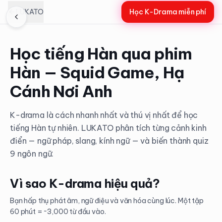
LUKATO
Học K-Drama miễn phí
Học tiếng Hàn qua phim
Hàn — Squid Game, Hạ
Cánh Nơi Anh
K-drama là cách nhanh nhất và thú vị nhất để học
tiếng Hàn tự nhiên. LUKATO phân tích từng cảnh kinh
điển — ngữ pháp, slang, kính ngữ — và biến thành quiz
9 ngôn ngữ.
Vì sao K-drama hiệu quả?
Bạn hấp thụ phát âm, ngữ điệu và văn hóa cùng lúc. Một tập
60 phút = ~3,000 từ đầu vào.