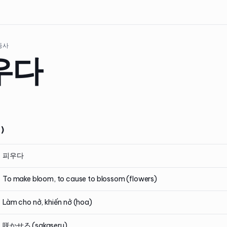
 동사
우다
)
피우다
To make bloom, to cause to blossom (flowers)
Làm cho nở, khiến nở (hoa)
咲かせる (sakaseru)