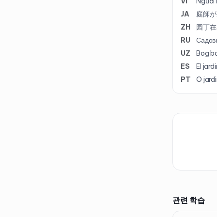
VI
Người 
JA
庭師が
ZH
园丁在
RU
Садовн
UZ
Bog'bon
ES
El jard
PT
O jardi
관련 학습