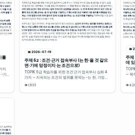
📅
2
📅
2026-07-19
 이를
주제 
주제 62 : 조건·근거 접속부사 (는 한·을 것 같으
데 
면·기에 망정이지·는 조건으로)
4가지
TOP
TOPIK 5급 학습자를 위한 조건·근거 접속부사 심화 4
 -기
— 목
가지 — 지속되는 조건의 범위를 못박는 -는 한, 가정적
표현 -
지를 
상황을 근거로 조언·경고하는 -을 것 같으면, 다행스러
을 나
의 의
👁
1,833
👁
4,2
운 조건 덕에 나쁜 결과를 피했음을 안도하며 말하는 -
한 감
을 나
기에 망정이지, 계약·합의의 전제 조건을 명시하는 -는
 정도
기초 
조건으로. 이미 배운 기초 조건 표현과 겹치지 않는 5급
로 활
계로 
심화 표현을 쓰기에서 바로 활용할 수 있도록 4축 체계
.
로 10분 만에 정리합니다.