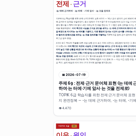
📅
2026-07-19
주제 69 : 전제·근거 문어체 표현 (는 데에 
하여·는 터에·기에 앞서·는 것을 전제로)
TOPIK 6급 학습자를 위한 전제·근거 문어체 표현
지 완전정복 — -는 데에 근거하여, -는 터에, -기
서, -는 것을 전제로. Block D(주제 65~70) 다섯
👁
4,470
과.