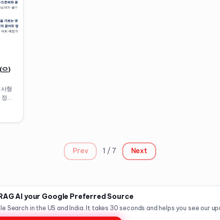
(으)
 명사형
께 정리
Prev
1
/
7
Next
AG AI your Google Preferred Source
le Search in the US and India. It takes 30 seconds and helps you see our upd