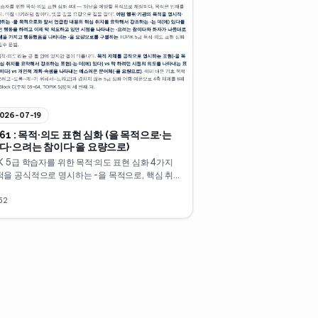
026-07-19
61 : 목적·의도 표현 심화 (을 목적으로·는
있다·으려는 참이다·을 요량으로)
IK 5급 학습자를 위한 목적·의도 표현 심화 4가지
적을 공식적으로 명시하는 -을 목적으로, 핵심 취
요약해 강조하는 -는 데(에) 있다, 막 하려던 시점
도를 나타내는 -으려는 참이다, 개인적 계획·속셈
62
타내는 예스러운 문어체 -을 요량으로. 이미 배운
목적 표현과 겹치지 않는 5급 심화 표현을 4축 체
10분 만에 정리합니다.