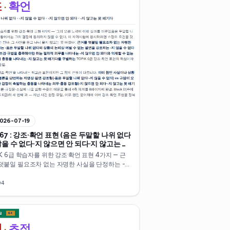
026-07-19
67 : 강조·확언 표현 (음은 두말할 나위 없다
않을 수 없다·지 않으면 안 되다·지 않고는 못
다)
IK 6급 학습자를 위한 강조·확언 표현 4가지 — 근
덧붙일 필요조차 없는 자명한 사실을 단정하는 -
두말할 나위 없다, 상황의 논리상 어쩔 수 없는 필
강조하는 -지 않을 수 없다, 조건·규범을 충족해야
04
절차적 의무를 나타내는 -지 않으면 안 되다, 억제
 없는 감정적·신체적 충동을 나타내는 -지 않고는
기다. 논설문·평론·규정문·소설 수준의 격식체 예문
4축 체계를 10분 만에 정리합니다. Block D(주제
0, TOPIK 6급)의 세 번째 과.