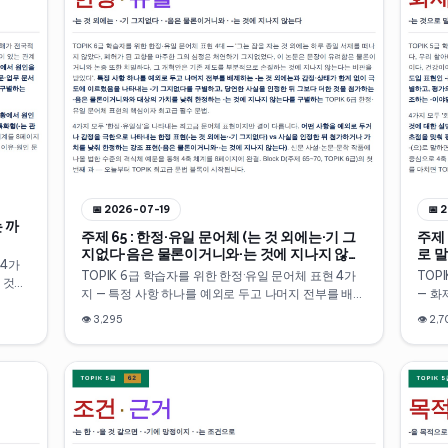
📅
2026-07-19
📅
2
는 까
주제 65 : 한정·유일 문어체 (는 것 외에는·기 그
주제 
지없다·음은 물론이거니와·는 것에 지나지 않는
로 
 4가
다)
TOPIK 6급 학습자를 위한 한정·유일 문어체 표현 4가
TOP
 것으
지 — 특정 사항 하나를 예외로 두고 나머지 전부를 배제
— 화
게 풀
하는 -는 것 외에는, 감정이나 상태가 한계 없이 극도에
적 표
를 격
👁
3,295
👁
2,7
이르렀음을 나타내는 -기 그지없다, 당연한 사실을 인
로 화
할 만
정한 뒤 그보다 더한 것을 첨가하는 -음은 물론이거니
준을 
 소치
와, 대상의 가치를 낮춰 한정하는 -는 것에 지나지 않는
게 초
문으로
다. 신문 사설·논문·문학 작품 수준의 격식체 예문으로 4
운 기
축 체계를 10분 만에 정리합니다. Block D(주제
에서 
65~70, TOPIK 6급)의 첫 번째 과.
합니다.
과.