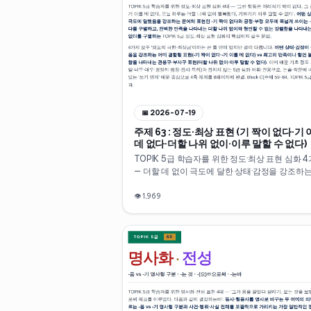
📅
2026-07-19
주제 63 : 정도·최상 표현 (기 짝이 없다·기
데 없다·더할 나위 없이·이루 말할 수 없다)
TOPIK 5급 학습자를 위한 정도·최상 표현 심화 
— 더할 데 없이 극도에 달한 상태·감정을 강조하는
짝이 없다, 긍정·부정 모두에 폭넓게 쓰이는 극한 
기 이를 데 없다, 완벽한 만족이 최고조에 달했음
👁
1,969
타내는 더할 나위 없이, 형언할 수 없을 만큼 강렬
정을 나타내는 이루 말할 수 없다. 이미 배운 기초
표현과 겹치지 않는 5급 심화 표현을 쓰기에서 바
용할 수 있도록 4축 체계로 10분 만에 정리합니다