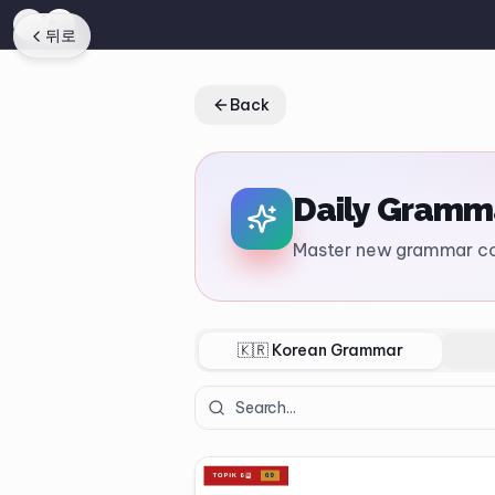
뒤로
Back
Daily Gramm
Master new grammar co
🇰🇷 Korean Grammar