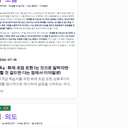
026-07-19
64 : 화제·초점 표현 (는 것으로 말하자면·
말할 것 같으면·다는 점에서·이야말로)
IK 5급 학습자를 위한 화제·초점 표현 심화 4가지
제를 명시적으로 제시하며 설명을 시작하는 격식
현 -는 것으로 말하자면, 예스럽고 강조적인 어조
00
제를 도입하는 -로 말할 것 같으면, 평가의 초점·기
논증적으로 제시하는 -다는 점에서, 대상을 강하
점화하며 유일함을 강조하는 -이야말로. 이미 배
초 화제 표현과 겹치지 않는 5급 심화 표현을 쓰기
바로 활용할 수 있도록 4축 체계로 10분 만에 정리
 Block C(주제 59~64, TOPIK 5급)의 마지막