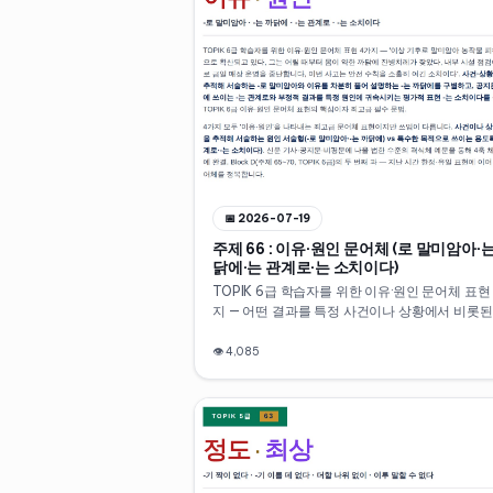
📅
2026-07-19
주제 66 : 이유·원인 문어체 (로 말미암아·
닭에·는 관계로·는 소치이다)
TOPIK 6급 학습자를 위한 이유·원인 문어체 표현
지 — 어떤 결과를 특정 사건이나 상황에서 비롯된
로 추적해 서술하는 -로 말미암아, 이유를 차분하
어 설명하는 -는 까닭에, 업무·공지 상황에서 이유
👁
4,085
식 있게 제시하는 -는 관계로, 부정적이거나 주목
한 결과를 특정 원인에 귀속시키며 평가하는 -는
이다. 신문 기사·공지문·비평문 수준의 격식체 예
4축 체계를 10분 만에 정리합니다. Block D(주제
65~70, TOPIK 6급)의 두 번째 과.