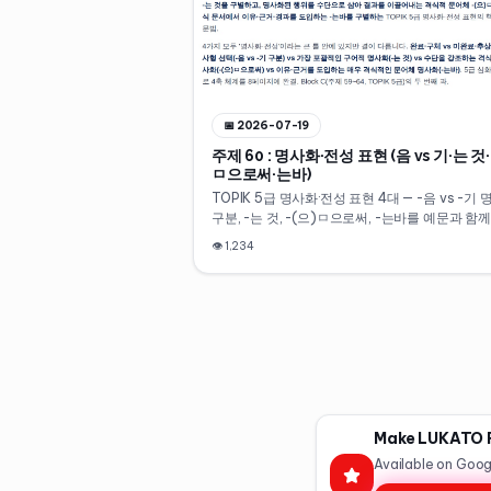
📅
2026-07-19
주제 60 : 명사화·전성 표현 (음 vs 기·는 것·
ㅁ으로써·는바)
TOPIK 5급 명사화·전성 표현 4대 — -음 vs -기
구분, -는 것, -(으)ㅁ으로써, -는바를 예문과 함
한 문법 학습 자료 (Block C 두 번째 과).
👁
1,234
Make LUKATO R
Available on Goog