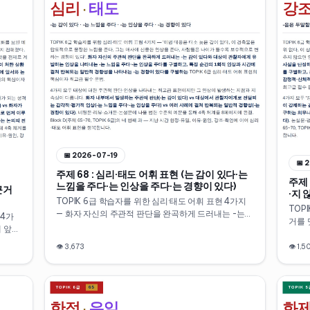
📅
2026-07-19
📅
2
주제 68 : 심리·태도 어휘 표현 (는 감이 있다·는
주제 
느낌을 주다·는 인상을 주다·는 경향이 있다)
근거
·지 
TOPIK 6급 학습자를 위한 심리·태도 어휘 표현 4가지
배기
TOP
— 화자 자신의 주관적 판단을 완곡하게 드러내는 -는
 4가
거를 
감이 있다, 대상의 외적 특성이 관찰자에게 유발하는 감
에 앞
음은 
각적 인상을 나타내는 -는 느낌을 주다, 여러 요소를 종
 번째
연을 
👁
3,673
👁
1,5
합한 평가적 인상을 나타내는 -는 인상을 주다, 사람·집
하는 
단·현상에서 반복적으로 관찰되는 일반적 경향성을 나
할 수
타내는 -는 경향이 있다. 비평문·리뷰·소개문·논설문 수
못 배
준의 격식체 예문으로 4축 체계를 10분 만에 정리합니
으로 
다. Block D(주제 65~70, TOPIK 6급)의 네 번째 과.
65~7