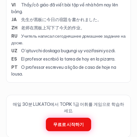
VI
Thầy/cô giáo đã viết bài tập về nhà hôm nay lên
bảng.
JA
先生が黒板に今日の宿題を書かれました。
ZH
老师在黑板上写下了今天的作业。
RU
Учитель написал сегодняшнее домашнее задание на
доске.
UZ
O'qituvchi doskaga bugungi uy vazifasini yozdi.
ES
El profesor escribió la tarea de hoy en la pizarra.
PT
O professor escreveu a lição de casa de hoje na
lousa.
매일 30분 LUKATO에서 TOPIK
1
급 어휘를 게임으로 학습하
세요.
무료로 시작하기