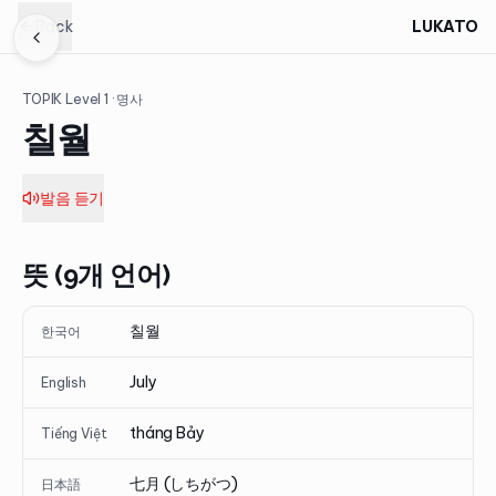
Back
LUKATO
TOPIK Level
1
· 명사
칠월
발음 듣기
뜻 (9개 언어)
칠월
한국어
July
English
tháng Bảy
Tiếng Việt
七月 (しちがつ)
日本語