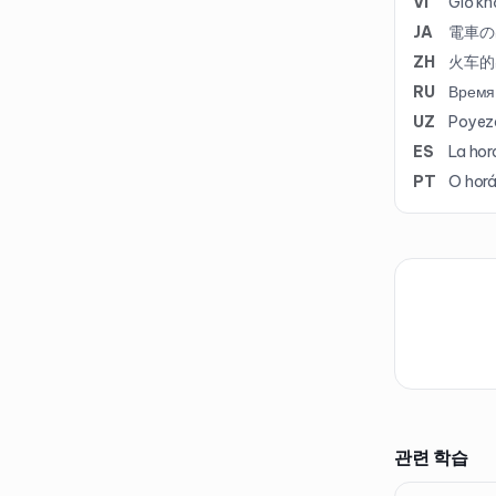
VI
Giờ kh
JA
電車の
ZH
火车的
RU
Время 
UZ
Poyezd
ES
La hora
PT
O horá
관련 학습