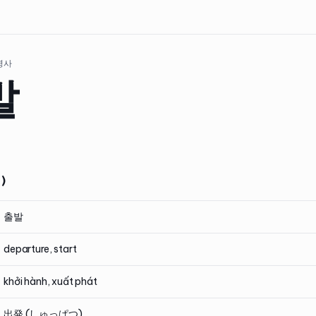
 명사
발
)
출발
departure, start
khởi hành, xuất phát
出発 (しゅっぱつ)