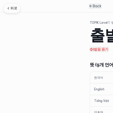
Back
뒤로
TOPIK Level
1
·
출
발음 듣기
뜻 (9개 언어
한국어
English
Tiếng Việt
日本語