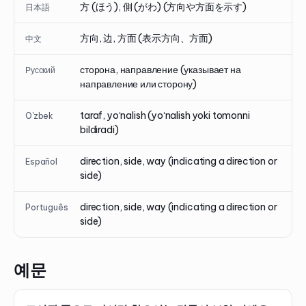
方 (ほう), 側 (がわ) (方向や方面を示す)
日本語
方向, 边, 方面 (表示方向、方面)
中文
сторона, направление (указывает на
Русский
направление или сторону)
taraf, yoʻnalish (yoʻnalish yoki tomonni
O'zbek
bildiradi)
direction, side, way (indicating a direction or
Español
side)
direction, side, way (indicating a direction or
Português
side)
예문