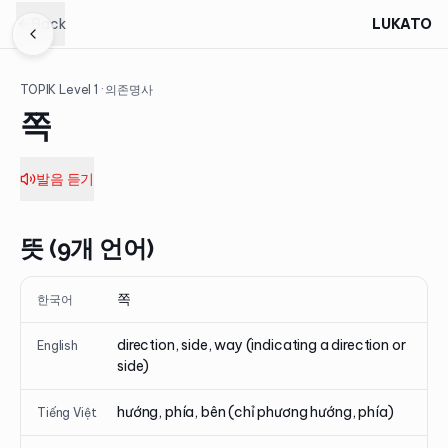
Back
LUKATO
TOPIK Level
1
· 의존명사
쪽
발음 듣기
뜻 (9개 언어)
쪽
한국어
direction, side, way (indicating a direction or
English
side)
hướng, phía, bên (chỉ phương hướng, phía)
Tiếng Việt