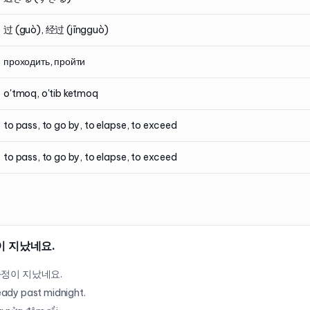
过 (guò), 经过 (jīngguò)
проходить, пройти
o'tmoq, o'tib ketmoq
to pass, to go by, to elapse, to exceed
to pass, to go by, to elapse, to exceed
이 지났네요.
자정이 지났네요.
lready past midnight.