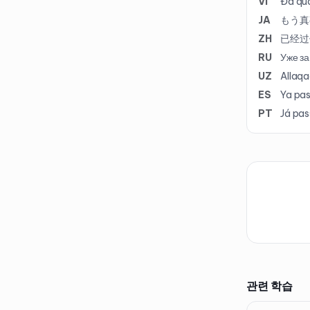
VI
Đã qua
JA
もう真
ZH
已经过
RU
Уже за
UZ
Allaqa
ES
Ya pas
PT
Já pas
관련 학습