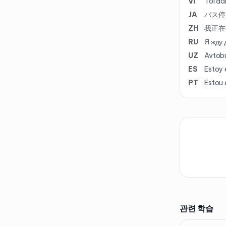
VI
Tôi đa
JA
バス停
ZH
我正在
RU
Я жду 
UZ
Avtobu
ES
Estoy 
PT
Estou 
관련 학습