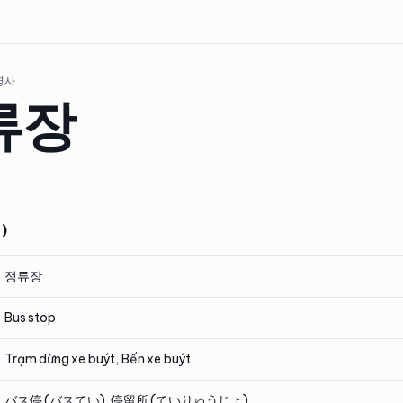
 명사
류장
)
정류장
Bus stop
Trạm dừng xe buýt, Bến xe buýt
バス停 (バスてい), 停留所 (ていりゅうじょ)