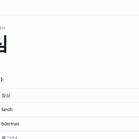
 명사
심
)
점심
lunch
bữa trưa
昼ごはん