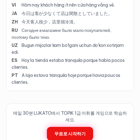
VI
Hôm nay khách hàng ít nên cửa hàng vắng vẻ.
JA
今日は客が少なくて店は閑散としていました。
ZH
今天客人很少，店里很冷清。
RU
Сегодня в магазине было мало покупателей,
поэтому было тихо.
UZ
Bugun mijozlar kam bo'lgani uchun do'kon xotirjam
edi.
ES
Hoy la tienda estaba tranquila porque había pocos
clientes.
PT
A loja estava tranquila hoje porque havia poucos
clientes.
매일 30분 LUKATO에서 TOPIK
1
급 어휘를 게임으로 학습하
세요.
무료로 시작하기