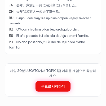
JA
去年、家族と一緒に済州島に行きました。
ZH
去年我和家人一起去了济州岛。
RU
В прошлом году я ездил на остров Чеджу вместе с
семьей.
UZ
O'tgan yili oilam bilan Jeju oroliga bordim.
ES
El año pasado fui a la isla de Jeju con mi familia.
PT
No ano passado, fui à Ilha de Jeju com minha
família.
매일 30분 LUKATO에서 TOPIK
1
급 어휘를 게임으로 학습하
세요.
무료로 시작하기