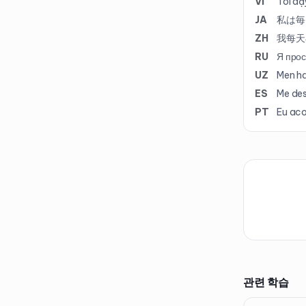
VI
Tôi dậ
JA
私は毎
ZH
我每天
RU
Я прос
UZ
Men ha
ES
Me des
PT
Eu ac
관련 학습