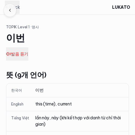
Back
LUKATO
TOPIK Level
1
· 명사
이번
발음 듣기
뜻 (9개 언어)
이번
한국어
this (time), current
English
lần này, này (khi kết hợp với danh từ chỉ thời
Tiếng Việt
gian)