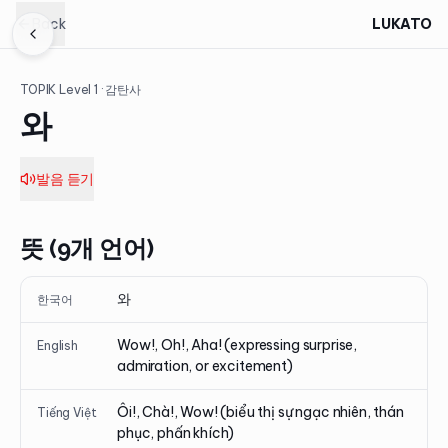
Back
LUKATO
TOPIK Level
1
· 감탄사
와
발음 듣기
뜻 (9개 언어)
와
한국어
Wow!, Oh!, Aha! (expressing surprise,
English
admiration, or excitement)
Ôi!, Chà!, Wow! (biểu thị sự ngạc nhiên, thán
Tiếng Việt
phục, phấn khích)