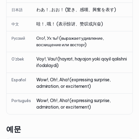
わあ！, おお！ (驚き、感嘆、興奮を表す)
日本語
哇！, 哦！ (表示惊讶、赞叹或兴奋)
中文
Ого!, Ух ты! (выражает удивление,
Русский
восхищение или восторг)
Voy!, Vau! (hayrat, hayajon yoki qoyil qolishni
O'zbek
ifodalaydi)
Wow!, Oh!, Aha! (expressing surprise,
Español
admiration, or excitement)
Wow!, Oh!, Aha! (expressing surprise,
Português
admiration, or excitement)
예문