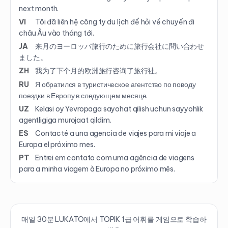
next month.
VI
Tôi đã liên hệ công ty du lịch để hỏi về chuyến đi
châu Âu vào tháng tới.
JA
来月のヨーロッパ旅行のために旅行会社に問い合わせ
ました。
ZH
我为了下个月的欧洲旅行咨询了旅行社。
RU
Я обратился в туристическое агентство по поводу
поездки в Европу в следующем месяце.
UZ
Kelasi oy Yevropaga sayohat qilish uchun sayyohlik
agentligiga murojaat qildim.
ES
Contacté a una agencia de viajes para mi viaje a
Europa el próximo mes.
PT
Entrei em contato com uma agência de viagens
para a minha viagem à Europa no próximo mês.
매일 30분 LUKATO에서 TOPIK
1
급 어휘를 게임으로 학습하