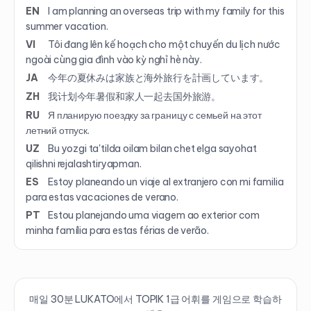
EN
I am planning an overseas trip with my family for this
summer vacation.
VI
Tôi đang lên kế hoạch cho một chuyến du lịch nước
ngoài cùng gia đình vào kỳ nghỉ hè này.
JA
今年の夏休みは家族と海外旅行を計画しています。
ZH
我计划今年暑假和家人一起去国外旅游。
RU
Я планирую поездку за границу с семьей на этот
летний отпуск.
UZ
Bu yozgi ta'tilda oilam bilan chet elga sayohat
qilishni rejalashtiryapman.
ES
Estoy planeando un viaje al extranjero con mi familia
para estas vacaciones de verano.
PT
Estou planejando uma viagem ao exterior com
minha família para estas férias de verão.
매일 30분 LUKATO에서 TOPIK
1
급 어휘를 게임으로 학습하