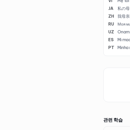
VI
Mẹ tôi
JA
私の母
ZH
我母亲
RU
Моя ма
UZ
Onam j
ES
Mi mad
PT
Minha
관련 학습