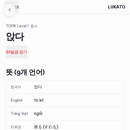
Back
LUKATO
TOPIK Level
1
· 동사
앉다
발음 듣기
뜻 (9개 언어)
앉다
한국어
to sit
English
ngồi
Tiếng Việt
座る (すわる)
日本語