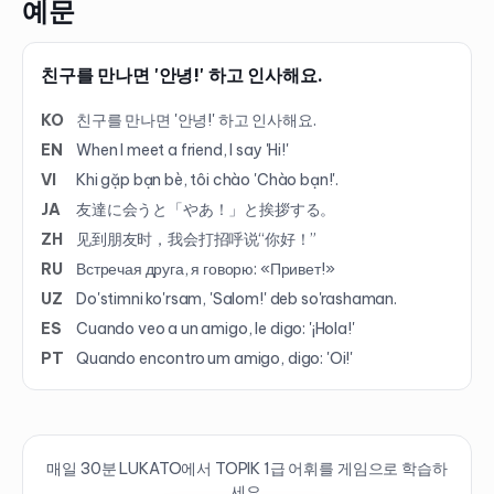
예문
친구를 만나면 '안녕!' 하고 인사해요.
KO
친구를 만나면 '안녕!' 하고 인사해요.
EN
When I meet a friend, I say 'Hi!'
VI
Khi gặp bạn bè, tôi chào 'Chào bạn!'.
JA
友達に会うと「やあ！」と挨拶する。
ZH
见到朋友时，我会打招呼说“你好！”
RU
Встречая друга, я говорю: «Привет!»
UZ
Do'stimni ko'rsam, 'Salom!' deb so'rashaman.
ES
Cuando veo a un amigo, le digo: '¡Hola!'
PT
Quando encontro um amigo, digo: 'Oi!'
매일 30분 LUKATO에서 TOPIK
1
급 어휘를 게임으로 학습하
세요.