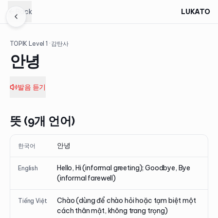
Back
LUKATO
TOPIK Level
1
· 감탄사
안녕
발음 듣기
뜻 (9개 언어)
안녕
한국어
Hello, Hi (informal greeting); Goodbye, Bye
English
(informal farewell)
Chào (dùng để chào hỏi hoặc tạm biệt một
Tiếng Việt
cách thân mật, không trang trọng)