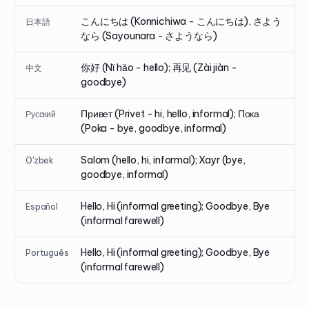
こんにちは (Konnichiwa - こんにちは), さよう
日本語
なら (Sayounara - さようなら)
你好 (Nǐ hǎo - hello); 再见 (Zài jiàn -
中文
goodbye)
Привет (Privet - hi, hello, informal); Пока
Русский
(Poka - bye, goodbye, informal)
Salom (hello, hi, informal); Xayr (bye,
O'zbek
goodbye, informal)
Hello, Hi (informal greeting); Goodbye, Bye
Español
(informal farewell)
Hello, Hi (informal greeting); Goodbye, Bye
Português
(informal farewell)