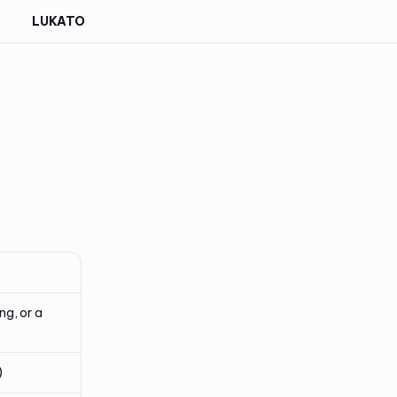
LUKATO
ng, or a
)