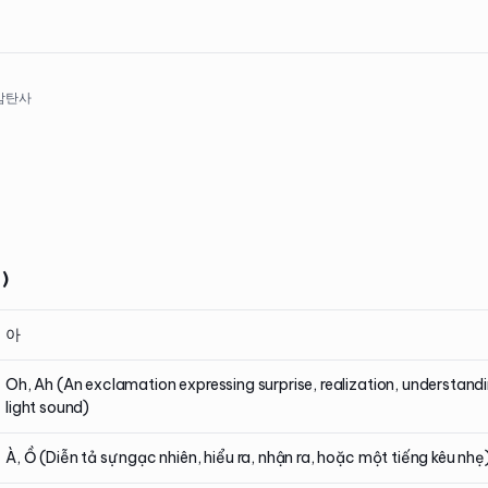
 감탄사
)
아
Oh, Ah (An exclamation expressing surprise, realization, understandi
light sound)
À, Ồ (Diễn tả sự ngạc nhiên, hiểu ra, nhận ra, hoặc một tiếng kêu nhẹ