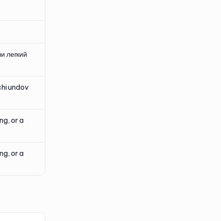
и легкий
chi undov
ng, or a
ng, or a