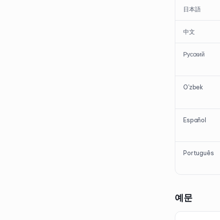
日本語
中文
Русский
O'zbek
Español
Português
예문