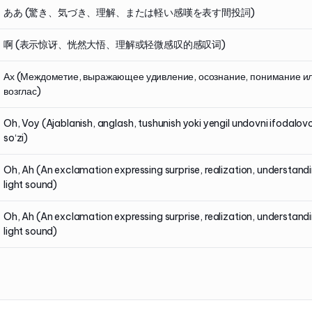
ああ (驚き、気づき、理解、または軽い感嘆を表す間投詞)
啊 (表示惊讶、恍然大悟、理解或轻微感叹的感叹词)
Ах (Междометие, выражающее удивление, осознание, понимание ил
возглас)
Oh, Voy (Ajablanish, anglash, tushunish yoki yengil undovni ifodalov
soʻzi)
Oh, Ah (An exclamation expressing surprise, realization, understandi
light sound)
Oh, Ah (An exclamation expressing surprise, realization, understandi
light sound)