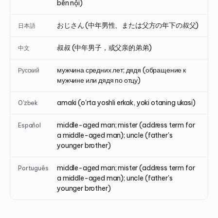
bên nội)
おじさん (中年男性、または父方の年下の叔父)
日本語
叔叔 (中年男子，或父亲的弟弟)
中文
мужчина средних лет; дядя (обращение к
Русский
мужчине или дядя по отцу)
amaki (o'rta yoshli erkak, yoki otaning ukasi)
O'zbek
middle-aged man; mister (address term for
Español
a middle-aged man); uncle (father's
younger brother)
middle-aged man; mister (address term for
Português
a middle-aged man); uncle (father's
younger brother)