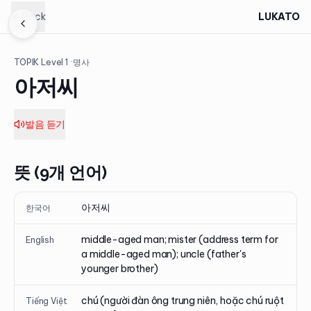
Back
LUKATO
TOPIK Level
1
· 명사
아저씨
발음 듣기
뜻 (9개 언어)
아저씨
한국어
middle-aged man; mister (address term for
English
a middle-aged man); uncle (father's
younger brother)
chú (người đàn ông trung niên, hoặc chú ruột
Tiếng Việt