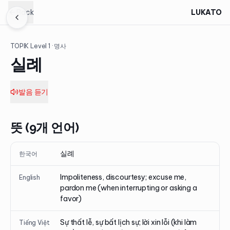
Back
LUKATO
TOPIK Level
1
· 명사
실례
발음 듣기
뜻 (9개 언어)
실례
한국어
Impoliteness, discourtesy; excuse me,
English
pardon me (when interrupting or asking a
favor)
Sự thất lễ, sự bất lịch sự; lời xin lỗi (khi làm
Tiếng Việt