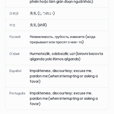
phiền hoặc làm gián đoạn người khác)
失礼 (しつれい)
日本語
失礼 (shīlǐ)
中文
Невежливость, грубость; извините (когда
Русский
прерывают или просят о чем-то)
Hurmatsizlik, odobsizlik; uzr (birovni bezovta
O'zbek
qilganda yoki iltimos qilganda)
Impoliteness, discourtesy; excuse me,
Español
pardon me (when interrupting or asking a
favor)
Impoliteness, discourtesy; excuse me,
Português
pardon me (when interrupting or asking a
favor)