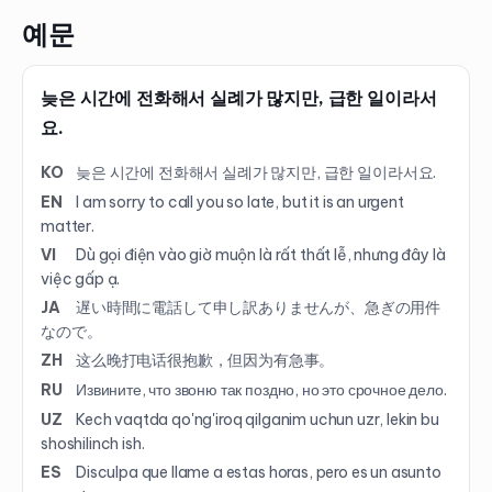
예문
늦은 시간에 전화해서 실례가 많지만, 급한 일이라서
요.
KO
늦은 시간에 전화해서 실례가 많지만, 급한 일이라서요.
EN
I am sorry to call you so late, but it is an urgent
matter.
VI
Dù gọi điện vào giờ muộn là rất thất lễ, nhưng đây là
việc gấp ạ.
JA
遅い時間に電話して申し訳ありませんが、急ぎの用件
なので。
ZH
这么晚打电话很抱歉，但因为有急事。
RU
Извините, что звоню так поздно, но это срочное дело.
UZ
Kech vaqtda qo'ng'iroq qilganim uchun uzr, lekin bu
shoshilinch ish.
ES
Disculpa que llame a estas horas, pero es un asunto