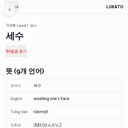
Back
LUKATO
TOPIK Level
1
· 명사
세수
발음 듣기
뜻 (9개 언어)
세수
한국어
washing one's face
English
rửa mặt
Tiếng Việt
洗顔 (せんがん)
日本語