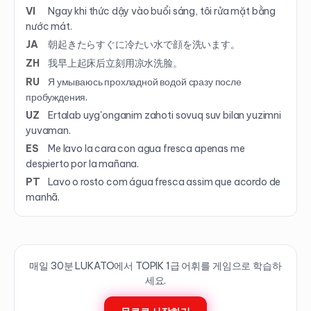
VI
Ngay khi thức dậy vào buổi sáng, tôi rửa mặt bằng
nước mát.
JA
朝起きたらすぐに冷たい水で顔を洗います。
ZH
我早上起床后立刻用凉水洗脸。
RU
Я умываюсь прохладной водой сразу после
пробуждения.
UZ
Ertalab uyg'onganim zahoti sovuq suv bilan yuzimni
yuvaman.
ES
Me lavo la cara con agua fresca apenas me
despierto por la mañana.
PT
Lavo o rosto com água fresca assim que acordo de
manhã.
매일 30분 LUKATO에서 TOPIK
1
급 어휘를 게임으로 학습하
세요.