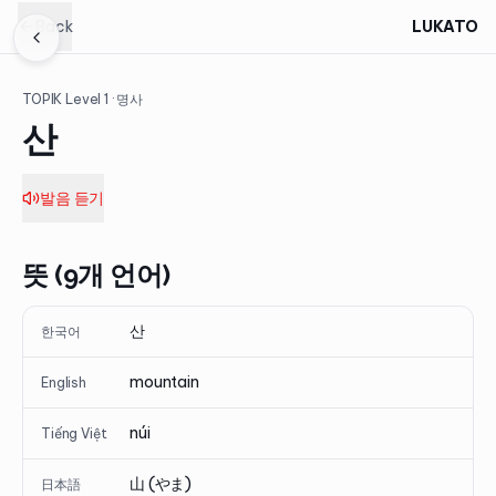
Back
LUKATO
TOPIK Level
1
· 명사
산
발음 듣기
뜻 (9개 언어)
산
한국어
mountain
English
núi
Tiếng Việt
山 (やま)
日本語