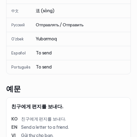
送 (sòng)
中文
Отправлять / Отправить
Русский
Yubormoq
O'zbek
To send
Español
To send
Português
예문
친구에게 편지를 보내다.
KO
친구에게 편지를 보내다.
EN
Send a letter to a friend.
VI
Gửi thư cho bạn.