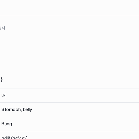
 명사
)
배
Stomach, belly
Bụng
お腹 (おなか)