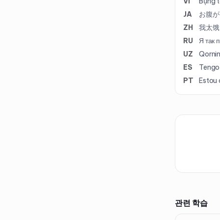
VI
Bụng t
JA
お腹が
ZH
我太饿
RU
Я так 
UZ
Qorni
ES
Tengo 
PT
Estou 
관련 학습