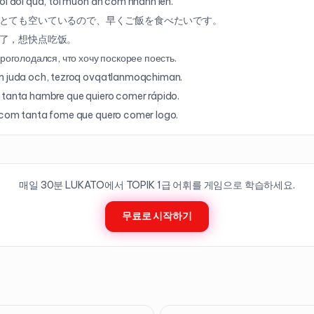
ôi đói quá, tôi muốn ăn cơm nhanh lên.
とても空いているので、早くご飯を食べたいです。
了，想快点吃饭。
проголодался, что хочу поскорее поесть.
m juda och, tezroq ovqatlanmoqchiman.
tanta hambre que quiero comer rápido.
com tanta fome que quero comer logo.
매일 30분 LUKATO에서 TOPIK
1
급 어휘를 게임으로 학습하세요.
무료로 시작하기