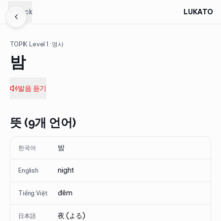
Back
LUKATO
TOPIK Level
1
· 명사
밤
발음 듣기
뜻 (9개 언어)
밤
한국어
night
English
đêm
Tiếng Việt
夜 (よる)
日本語