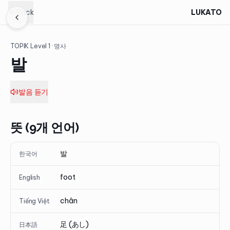
Back
LUKATO
TOPIK Level
1
· 명사
발
발음 듣기
뜻 (9개 언어)
발
한국어
foot
English
chân
Tiếng Việt
足 (あし)
日本語