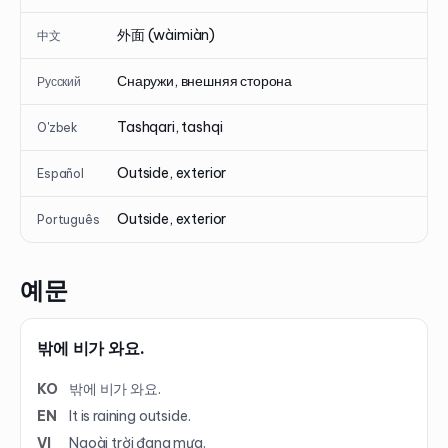
外面 (wàimiàn)
中文
Снаружи, внешняя сторона
Русский
Tashqari, tashqi
O'zbek
Outside, exterior
Español
Outside, exterior
Português
예문
밖에 비가 와요.
KO
밖에 비가 와요.
EN
It is raining outside.
VI
Ngoài trời đang mưa.