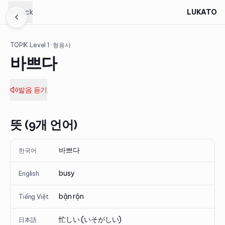
Back
LUKATO
TOPIK Level
1
· 형용사
바쁘다
발음 듣기
뜻 (9개 언어)
바쁘다
한국어
busy
English
bận rộn
Tiếng Việt
忙しい (いそがしい)
日本語