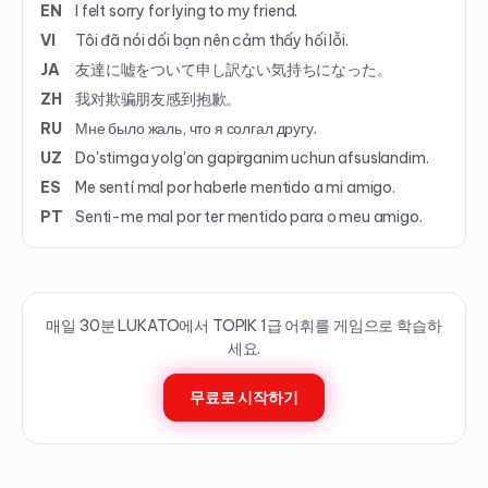
EN
I felt sorry for lying to my friend.
VI
Tôi đã nói dối bạn nên cảm thấy hối lỗi.
JA
友達に嘘をついて申し訳ない気持ちになった。
ZH
我对欺骗朋友感到抱歉。
RU
Мне было жаль, что я солгал другу.
UZ
Do'stimga yolg'on gapirganim uchun afsuslandim.
ES
Me sentí mal por haberle mentido a mi amigo.
PT
Senti-me mal por ter mentido para o meu amigo.
매일 30분 LUKATO에서 TOPIK
1
급 어휘를 게임으로 학습하
세요.
무료로 시작하기