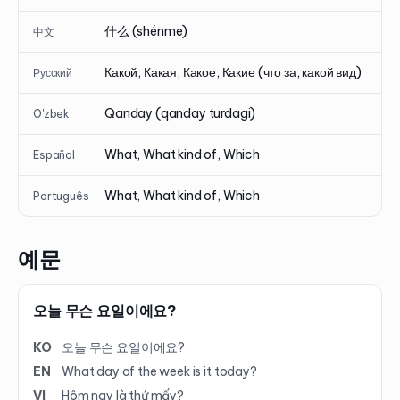
什么 (shénme)
中文
Какой, Какая, Какое, Какие (что за, какой вид)
Русский
Qanday (qanday turdagi)
O'zbek
What, What kind of, Which
Español
What, What kind of, Which
Português
예문
오늘 무슨 요일이에요?
KO
오늘 무슨 요일이에요?
EN
What day of the week is it today?
VI
Hôm nay là thứ mấy?