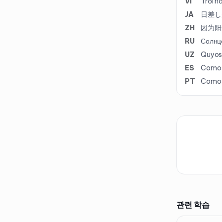
VI
Trời n
JA
日差し
ZH
因为阳
RU
Солнце
UZ
Quyosh
ES
Como e
PT
Como o
관련 학습