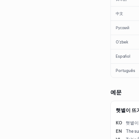
中文
Русский
O'zbek
Español
Português
예문
햇볕이 뜨
KO
햇볕이
EN
The su