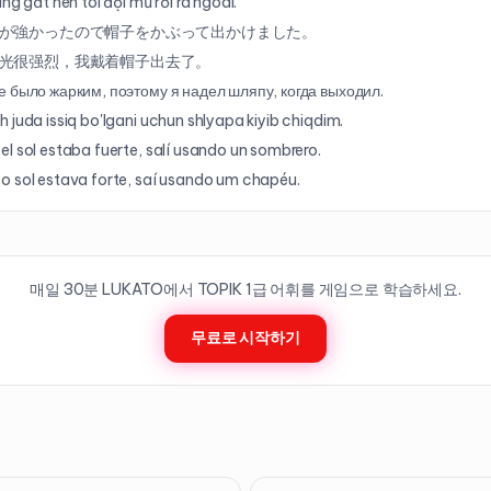
ắng gắt nên tôi đội mũ rồi ra ngoài.
が強かったので帽子をかぶって出かけました。
光很强烈，我戴着帽子出去了。
 было жарким, поэтому я надел шляпу, когда выходил.
 juda issiq bo'lgani uchun shlyapa kiyib chiqdim.
l sol estaba fuerte, salí usando un sombrero.
 sol estava forte, saí usando um chapéu.
매일 30분 LUKATO에서 TOPIK
1
급 어휘를 게임으로 학습하세요.
무료로 시작하기