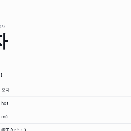
 명사
자
)
모자
hat
mũ
帽子 (ぼうし)