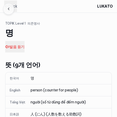
Back
LUKATO
TOPIK Level
1
· 의존명사
명
발음 듣기
뜻 (9개 언어)
명
한국어
person (counter for people)
English
người (số từ dùng để đếm người)
Tiếng Việt
人 (にん) (人数を数える助数詞)
日本語