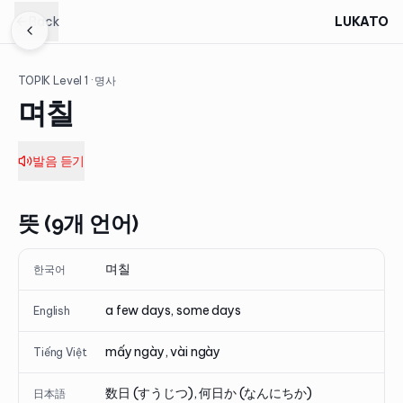
Back
LUKATO
TOPIK Level
1
· 명사
며칠
발음 듣기
뜻 (9개 언어)
며칠
한국어
a few days, some days
English
mấy ngày, vài ngày
Tiếng Việt
数日 (すうじつ), 何日か (なんにちか)
日本語