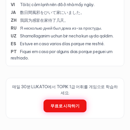
VI
Tôi bị cảm lạnh nên đã ở nhà mấy ngày.
JA
数日間風邪をひいて家にいました。
ZH
我因为感冒在家待了几天。
RU
Я несколько дней был дома из-за простуды.
UZ
Shamollaganim uchun bir necha kun uyda qoldim.
ES
Estuve en casa varios días porque me resfrié.
PT
Fiquei em casa por alguns dias porque peguei um
resfriado.
매일 30분 LUKATO에서 TOPIK
1
급 어휘를 게임으로 학습하
세요.
무료로 시작하기