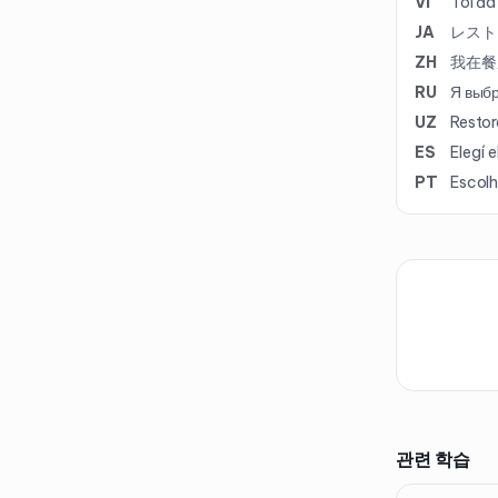
VI
Tôi đã
JA
レスト
ZH
我在餐
RU
Я выбр
UZ
Restor
ES
Elegí 
PT
Escolh
관련 학습