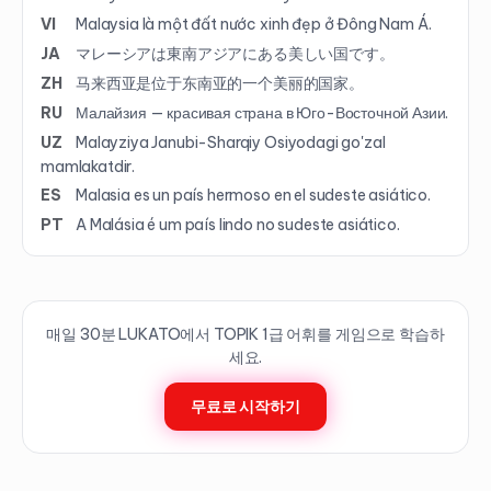
VI
Malaysia là một đất nước xinh đẹp ở Đông Nam Á.
JA
マレーシアは東南アジアにある美しい国です。
ZH
马来西亚是位于东南亚的一个美丽的国家。
RU
Малайзия — красивая страна в Юго-Восточной Азии.
UZ
Malayziya Janubi-Sharqiy Osiyodagi go'zal
mamlakatdir.
ES
Malasia es un país hermoso en el sudeste asiático.
PT
A Malásia é um país lindo no sudeste asiático.
매일 30분 LUKATO에서 TOPIK
1
급 어휘를 게임으로 학습하
세요.
무료로 시작하기