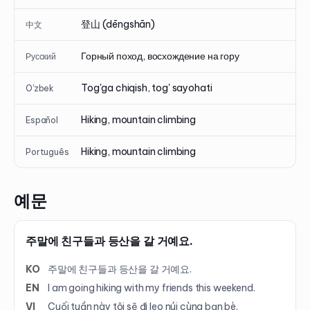
登山 (dēngshān)
中文
Горный поход, восхождение на гору
Русский
Tog'ga chiqish, tog' sayohati
O'zbek
Hiking, mountain climbing
Español
Hiking, mountain climbing
Português
예문
주말에 친구들과 등산을 갈 거예요.
KO
주말에 친구들과 등산을 갈 거예요.
EN
I am going hiking with my friends this weekend.
VI
Cuối tuần này tôi sẽ đi leo núi cùng bạn bè.