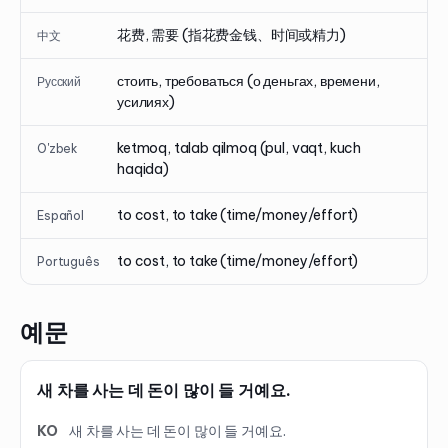
花费, 需要 (指花费金钱、时间或精力)
中文
стоить, требоваться (о деньгах, времени,
Русский
усилиях)
ketmoq, talab qilmoq (pul, vaqt, kuch
O'zbek
haqida)
to cost, to take (time/money/effort)
Español
to cost, to take (time/money/effort)
Português
예문
새 차를 사는 데 돈이 많이 들 거예요.
KO
새 차를 사는 데 돈이 많이 들 거예요.