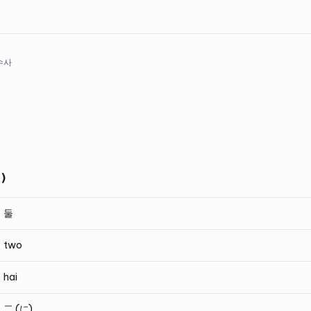
 수사
)
둘
two
hai
二 (に)