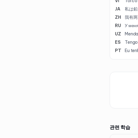
VI
Tôi có
JA
私は鉛
ZH
我有两
RU
У меня
UZ
Menda 
ES
Tengo 
PT
Eu tenh
관련 학습