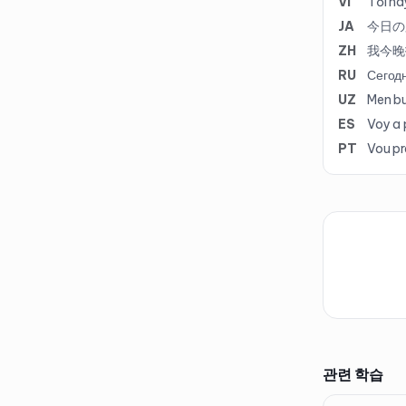
VI
Tối na
JA
今日の
ZH
我今晚
RU
Сегодн
UZ
Men b
ES
Voy a 
PT
Vou pr
관련 학습