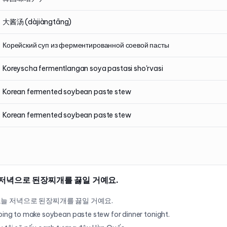
大酱汤 (dàjiàngtāng)
Корейский суп из ферментированной соевой пасты
Koreyscha fermentlangan soya pastasi sho'rvasi
Korean fermented soybean paste stew
Korean fermented soybean paste stew
 저녁으로 된장찌개를 끓일 거예요.
오늘 저녁으로 된장찌개를 끓일 거예요.
oing to make soybean paste stew for dinner tonight.