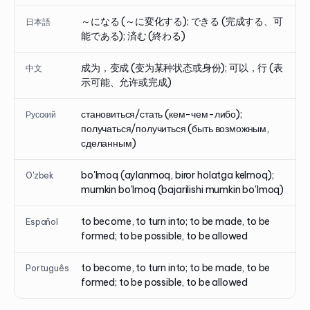
～になる (～に変化する); できる (完成する、可
日本語
能である); 済む (終わる)
成为，变成 (变为某种状态或身份); 可以，行 (表
中文
示可能、允许或完成)
становиться/стать (кем-чем-либо);
Русский
получаться/получиться (быть возможным,
сделанным)
bo'lmoq (aylanmoq, biror holatga kelmoq);
O'zbek
mumkin bo'lmoq (bajarilishi mumkin bo'lmoq)
to become, to turn into; to be made, to be
Español
formed; to be possible, to be allowed
to become, to turn into; to be made, to be
Português
formed; to be possible, to be allowed