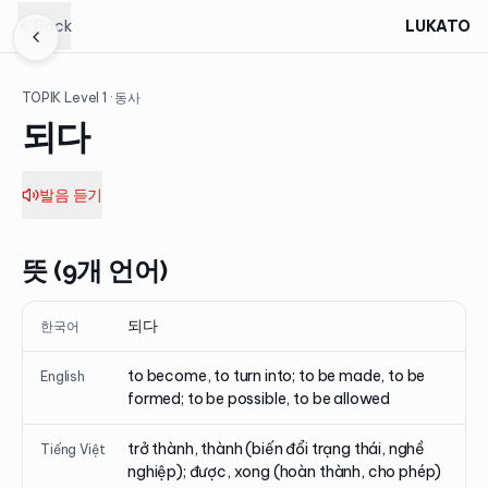
Back
LUKATO
TOPIK Level
1
· 동사
되다
발음 듣기
뜻 (9개 언어)
되다
한국어
to become, to turn into; to be made, to be
English
formed; to be possible, to be allowed
trở thành, thành (biến đổi trạng thái, nghề
Tiếng Việt
nghiệp); được, xong (hoàn thành, cho phép)